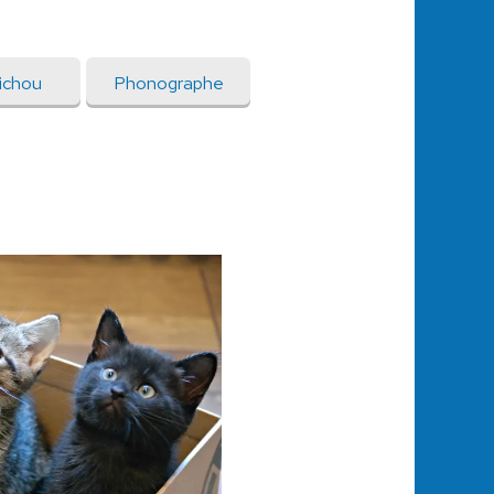
ichou
Phonographe