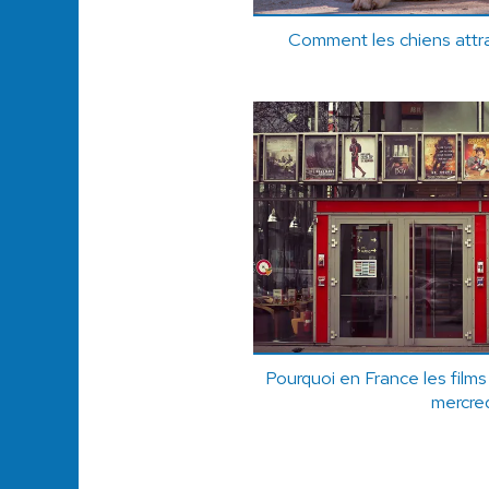
Comment les chiens attra
Pourquoi en France les films
mercred