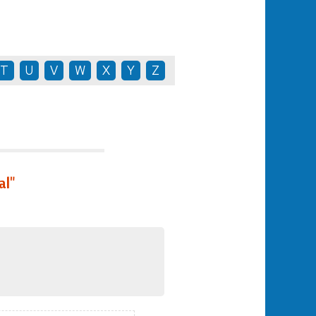
T
U
V
W
X
Y
Z
al"