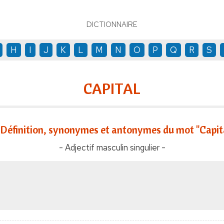
DICTIONNAIRE
H
I
J
K
L
M
N
O
P
Q
R
S
CAPITAL
Définition, synonymes et antonymes du mot "Capit
- Adjectif masculin singulier -