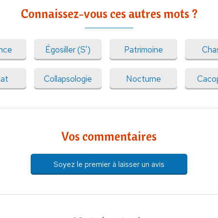
Connaissez-vous ces autres mots ?
nce
Égosiller (S')
Patrimoine
Cha
at
Collapsologie
Nocturne
Caco
Vos commentaires
Soyez le premier à laisser un avis