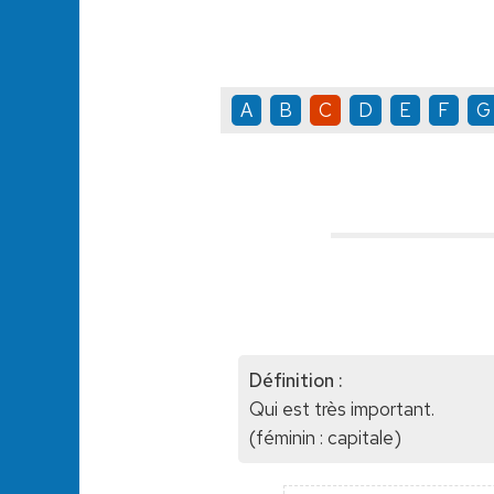
A
B
C
D
E
F
G
Définition :
Qui est très important.
(féminin : capitale)