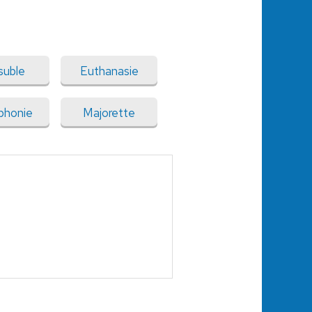
suble
Euthanasie
phonie
Majorette