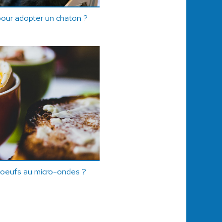
 pour adopter un chaton ?
s oeufs au micro-ondes ?