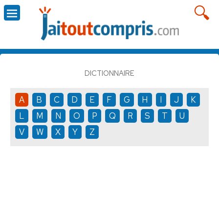
DICTIONNAIRE
A
B
C
D
E
F
G
H
I
J
K
L
M
N
O
P
Q
R
S
T
U
V
W
X
Y
Z