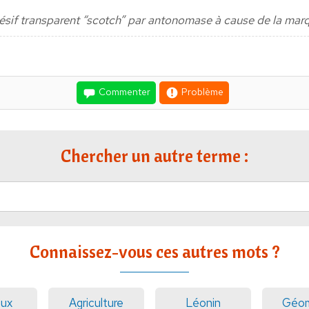
ésif transparent “scotch” par antonomase à cause de la mar
Commenter
Problème
Chercher un autre terme :
Connaissez-vous ces autres mots ?
eux
Agriculture
Léonin
Géom