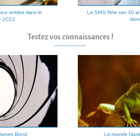
leur entrée dans le
Le SMS fête ses 30 an
re 2022
dém
Testez vos connaissances !
 James Bond
Le monde fascin