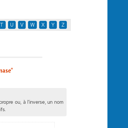
T
U
V
W
X
Y
Z
mase"
ropre ou, à l’inverse, un nom
fs.