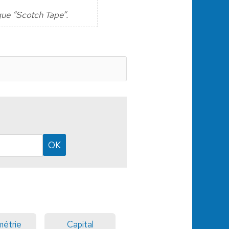
que “Scotch Tape”.
étrie
Capital