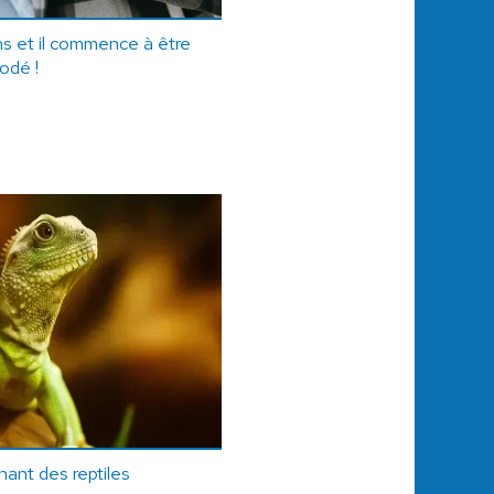
s et il commence à être
odé !
ant des reptiles