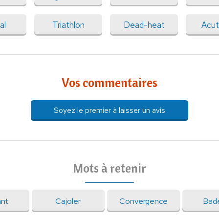
al
Triathlon
Dead-heat
Acut
Vos commentaires
Soyez le premier à laisser un avis
Mots à retenir
ant
Cajoler
Convergence
Bad