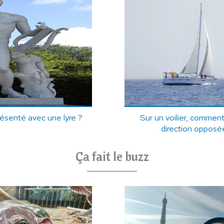
résenté avec une lyre ?
Sur un voilier, commen
direction opposée
Ça fait le buzz