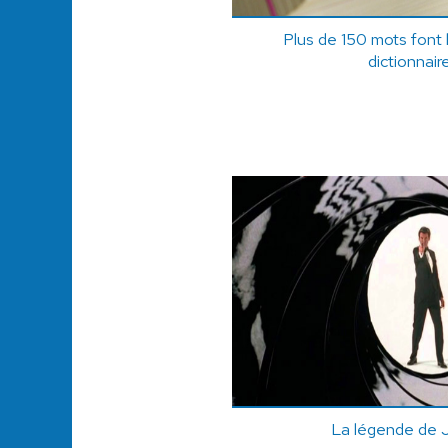
Plus de 150 mots font 
dictionnai
La légende de