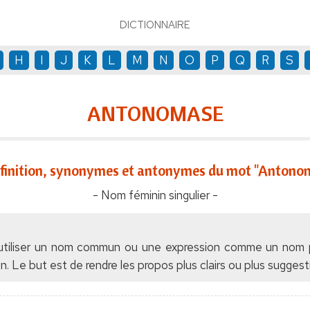
DICTIONNAIRE
H
I
J
K
L
M
N
O
P
Q
R
S
ANTONOMASE
finition, synonymes et antonymes du mot "Antono
- Nom féminin singulier -
 utiliser un nom commun ou une expression comme un nom p
e but est de rendre les propos plus clairs ou plus suggesti