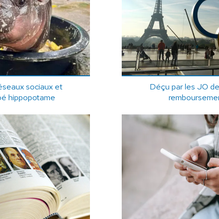
éseaux sociaux et
Déçu par les JO de 
bé hippopotame
remboursement