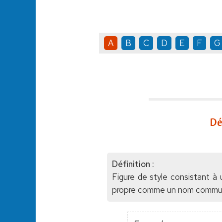
A
B
C
D
E
F
G
Dé
Définition :
Figure de style consistant à
propre comme un nom commun. L