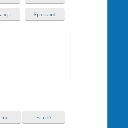
angle
Eprouvant
erne
Fatuité