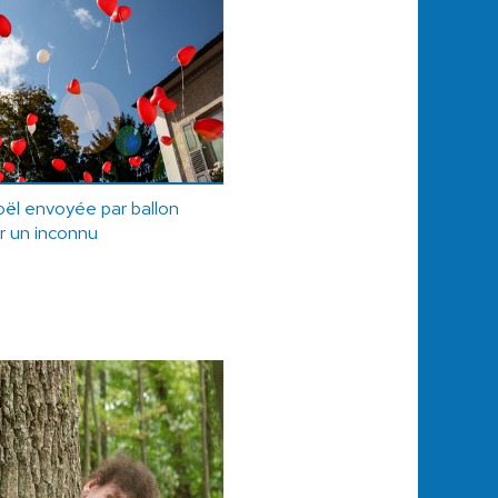
oël envoyée par ballon
r un inconnu