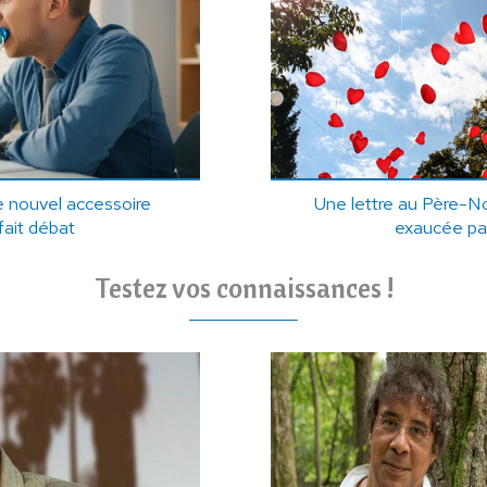
le nouvel accessoire
Une lettre au Père-N
fait débat
exaucée pa
Testez vos connaissances !