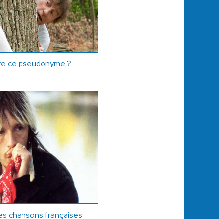
ère ce pseudonyme ?
es chansons françaises