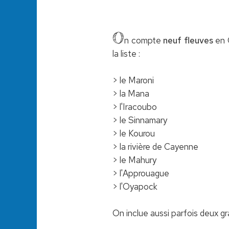
O
n compte
neuf fleuves
en G
la liste :
> le Maroni
> la Mana
> l'Iracoubo
> le Sinnamary
> le Kourou
> la rivière de Cayenne
> le Mahury
> l'Approuague
> l'Oyapock
On inclue aussi parfois deux g