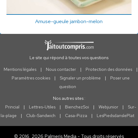
Amuse-gueule jambon-melon
Le site qui répond à toutes vos questions
Mentions légales
|
Nous contacter
|
Protection des données
|
Paramètres cookies
|
Signaler un problème
|
Poser une
question
Nos autres sites :
Princial
|
Lettres-Utiles
|
BienchezSoi
|
Webjunior
|
Sur-
la-plage
|
Club-Sandwich
|
Casa-Pizza
|
LesPiedsdanslePlat
© 2016, 2026 Palmeris Media - Tous droits réservés