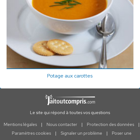
Potage aux carottes
Le site qui répond à toutes vos questions
Mentions légales
|
Nous contacter
|
Protection des données
|
Paramètres cookies
|
Signaler un problème
|
Poser une