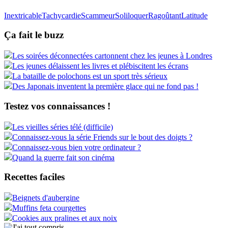
Inextricable
Tachycardie
Scammeur
Soliloquer
Ragoûtant
Latitude
Ça fait le buzz
Les soirées déconnectées cartonnent chez les jeunes à Londres
Les jeunes délaissent les livres et plébiscitent les écrans
La bataille de polochons est un sport très sérieux
Des Japonais inventent la première glace qui ne fond pas !
Testez vos connaissances !
Les vieilles séries télé (difficile)
Connaissez-vous la série Friends sur le bout des doigts ?
Connaissez-vous bien votre ordinateur ?
Quand la guerre fait son cinéma
Recettes faciles
Beignets d'aubergine
Muffins feta courgettes
Cookies aux pralines et aux noix