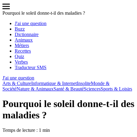
Pourquoi le soleil donne-t-il des maladies ?
J'ai une question
Buzz
Dictionnaire
Animaux
Métiers
Recettes
Quiz
Verbes
Traducteur SMS
J'ai une question
Arts & Culture
Informatique & Internet
Insolite
Monde &
Société
Nature & Animaux
Santé & Beauté
Sciences
Sports & Loisirs
Pourquoi le soleil donne-t-il des
maladies ?
Temps de lecture : 1 min