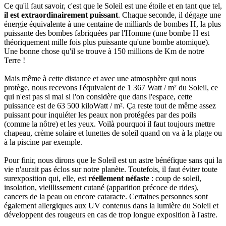
Ce qu'il faut savoir, c'est que le Soleil est une étoile et en tant que tel,
il est extraordinairement puissant
. Chaque seconde, il dégage une
énergie équivalente à une centaine de milliards de bombes H, la plus
puissante des bombes fabriquées par l'Homme (une bombe H est
théoriquement mille fois plus puissante qu'une bombe atomique).
Une bonne chose qu'il se trouve à 150 millions de Km de notre
Terre !
Mais même à cette distance et avec une atmosphère qui nous
protège, nous recevons l'équivalent de 1 367 Watt / m² du Soleil, ce
qui n'est pas si mal si l'on considère que dans l'espace, cette
puissance est de 63 500 kiloWatt / m². Ça reste tout de même assez
puissant pour inquiéter les peaux non protégées par des poils
(comme la nôtre) et les yeux. Voilà pourquoi il faut toujours mettre
chapeau, crème solaire et lunettes de soleil quand on va à la plage ou
à la piscine par exemple.
Pour finir, nous dirons que le Soleil est un astre bénéfique sans qui la
vie n'aurait pas éclos sur notre planète. Toutefois, il faut éviter toute
surexposition qui, elle, est
réellement néfaste
: coup de soleil,
insolation, vieillissement cutané (apparition précoce de rides),
cancers de la peau ou encore cataracte. Certaines personnes sont
également allergiques aux UV contenus dans la lumière du Soleil et
développent des rougeurs en cas de trop longue exposition à l'astre.