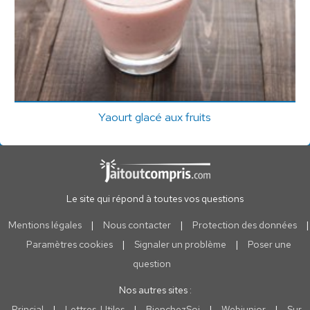
Yaourt glacé aux fruits
Le site qui répond à toutes vos questions
Mentions légales
|
Nous contacter
|
Protection des données
|
Paramètres cookies
|
Signaler un problème
|
Poser une
question
Nos autres sites :
Princial
|
Lettres-Utiles
|
BienchezSoi
|
Webjunior
|
Sur-